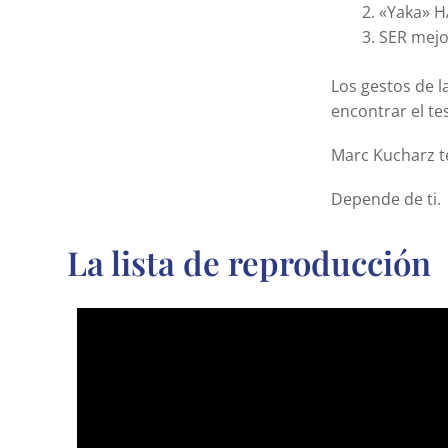
«Yaka» 
SER mejo
Los gestos de 
encontrar el t
Marc Kucharz te
Depende de ti.
La lista de reproducción