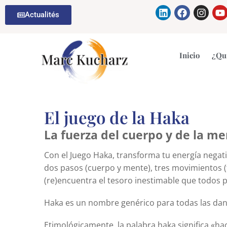
Ir
Linkedin
Facebook
Insta
Y
Actualités
al
contenido
Inicio
​¿Qu
El juego de la Haka
La fuerza del cuerpo y de la me
Con el Juego Haka, transforma tu energía negati
dos pasos (cuerpo y mente), tres movimientos (t
(re)encuentra el tesoro inestimable que todos
Haka es un nombre genérico para todas las dan
Etimológicamente, la palabra haka significa «ha