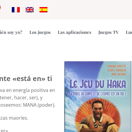
gram
outube
ién soy yo?
Los juegos
Las aplicaciones
Juegos TV
Lu
nte «está en» ti
va en energía positiva en
ener, hacer, ser), y
 poseemos: MANA (poder).
zas maoríes.
cer».