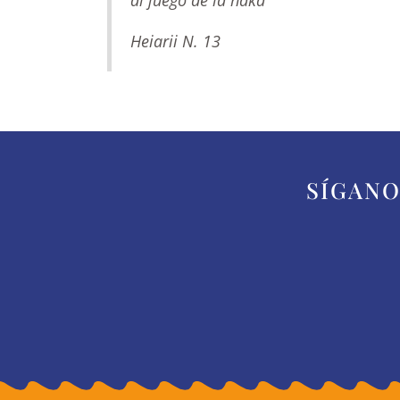
al juego de la haka
Heiarii N. 13
SÍGANO