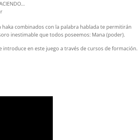
HACIENDO…
r
la haka combinados con la palabra hablada te permitirán
esoro inestimable que todos poseemos: Mana (poder).
 introduce en este juego a través de cursos de formación.